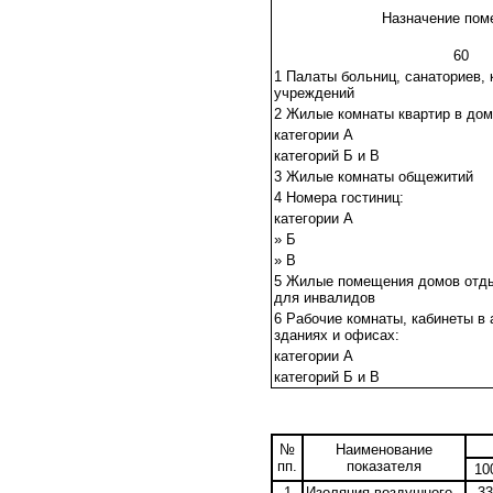
Назначение пом
60
1 Палаты больниц, санаториев,
учреждений
2 Жилые комнаты квартир в дом
категории А
категорий Б и В
3 Жилые комнаты общежитий
4 Номера гостиниц:
категории А
» Б
» В
5 Жилые помещения домов отды
для инвалидов
6 Рабочие комнаты, кабинеты в
зданиях и офисах:
категории А
категорий Б и В
№
Наименование
пп.
показателя
10
1
Изоляция воздушного
33