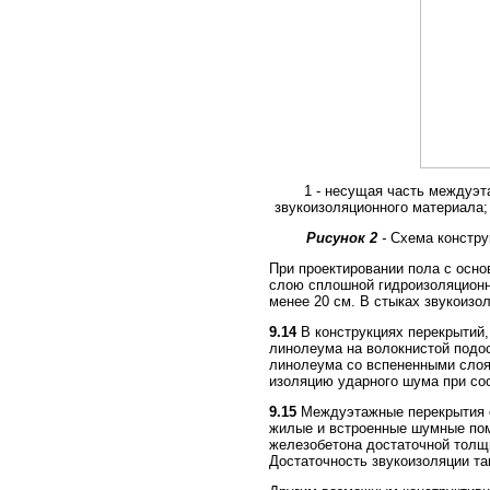
1 - несущая часть междуэта
звукоизоляционного материала; 
Рисунок 2
-
Схема констру
При проектировании пола с осн
слою сплошной гидроизоляционны
менее 20 см. В стыках звукоизо
9.14
В конструкциях перекрытий,
линолеума на волокнистой подо
линолеума со вспененными слоя
изоляцию ударного шума при со
9.15
Междуэтажные перекрытия с
жилые и встроенные шумные поме
железобетона достаточной толщи
Достаточность звукоизоляции та