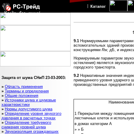
9.1
Нормируемыми параметрами з
вспомогательных зданий произ
конструкциями
Rw
, дБ, и индек
Нормируемым параметром звукои
остекления) является звукоизо
городского транспорта.
9.2
Нормативные значения индек
Защита от шума
СНиП 23-03-2003
:
приведенного уровня ударного 
производственных предприятий пр
»
Область применения
»
Термины и определения
»
Общие положения
»
Источники шума и шумовые
Наименование
характеристики
»
Нормы допустимого шума
»
Определение уровня звукогого
1 Перекрытия между помещения
давления в расчетных точках
лестничных клеток и использу
»
Определение требуемого
в домах категории А
снижения уровней шума
» » Б
»
Звукоизоляция ограждающих