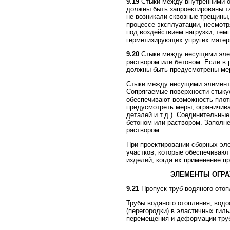
9.19
Стыки между внутренними о
должны быть запроектированы та
не возникали сквозные трещины,
процессе эксплуатации, несмот
под воздействием нагрузки, те
герметизирующих упругих матер
9.20
Стыки между несущими элем
раствором или бетоном. Если в 
должны быть предусмотрены мер
Стыки между несущими элементам
Сопрягаемые поверхности стыку
обеспечивают возможность плот
предусмотреть меры, ограничив
деталей и т.д.). Соединительны
бетоном или раствором. Заполн
раствором.
При проектировании сборных эл
участков, которые обеспечиваю
изделий, когда их применение п
ЭЛЕМЕНТЫ ОГРА
9.21
Пропуск труб водяного отоп
Трубы водяного отопления, вод
(перегородки) в эластичных гил
перемещения и деформации труб 