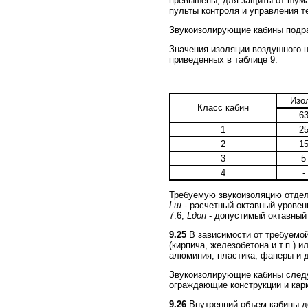
превышены, для защиты от шума
пульты контроля и управления т
Звукоизолирующие кабины подра
Значения изоляции воздушного 
приведенных в таблице 9.
Изо
Класс кабин
6
1
2
2
1
3
5
4
-
Требуемую звукоизоляцию отдель
Lш
- расчетный октавный уровен
7.6,
Lдоп
- допустимый октавный 
9.25
В зависимости от требуемой
(кирпича, железобетона и т.п.) 
алюминия, пластика, фанеры и д
Звукоизолирующие кабины следу
ограждающие конструкции и карк
9.26
Внутренний объем кабины дол