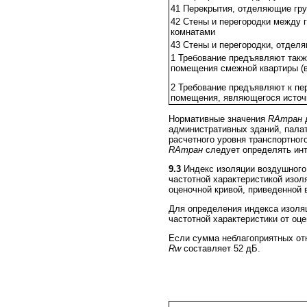
41 Перекрытия, отделяющие гру
42 Стены и перегородки между 
комнатами
43 Стены и перегородки, отдел
1 Требование предъявляют такж
помещения смежной квартиры (в
2 Требование предъявляют к пе
помещения, являющегося источ
Нормативные значения
RАтран
д
административных зданий, палат
расчетного уровня транспортно
RАтран
следует определять инт
9.3
Индекс изоляции воздушног
частотной характеристикой изол
оценочной кривой, приведенной в 
Для определения индекса изол
частотной характеристики от оц
Если сумма неблагоприятных отк
Rw
составляет 52 дБ.