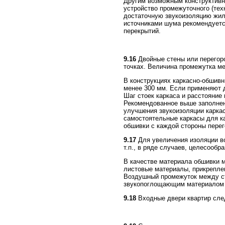
Другим возможным конструктив
устройство промежуточного (тех
достаточную звукоизоляцию жил
источниками шума рекомендуетс
перекрытий.
9.16
Двойные стены или перегоро
точках. Величина промежутка м
В конструкциях каркасно-обшивн
менее 300 мм. Если применяют д
Шаг стоек каркаса и расстояние
Рекомендованное выше заполне
улучшения звукоизоляции карка
самостоятельные каркасы для к
обшивки с каждой стороны перег
9.17
Для увеличения изоляции во
т.п., в ряде случаев, целесооб
В качестве материала обшивки м
листовые материалы, прикреплен
Воздушный промежуток между ст
звукопоглощающим материалом (
9.18
Входные двери квартир след