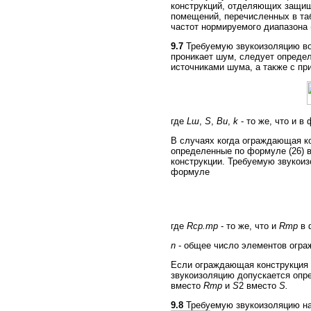
конструкций, отделяющих защи
помещений, перечисленных в та
частот нормируемого диапазона (6
9.7
Требуемую звукоизоляцию в
проникает шум, следует опреде
источниками шума, а также с п
где
Lш
,
S
,
Ви
,
k
- то же, что и в 
В случаях когда ограждающая ко
определенные по формуле (26) 
конструкции. Требуемую звукои
формуле
где
Rср.тр
- то же, что и
Rтр
в 
n
-
общее число элементов огра
Если ограждающая конструкция с
звукоизоляцию допускается опр
вместо
Rтр
и
S
2 вместо
S.
9.8
Требуемую звукоизоляцию нар