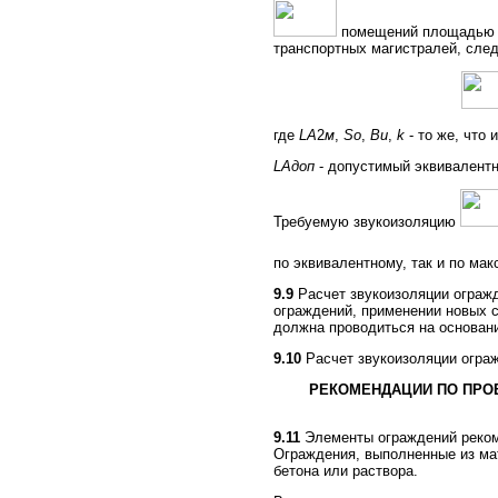
помещений площадью бо
транспортных магистралей, сле
где
LA
2
м
,
Sо
,
Ви
,
k
- то же, что 
LAдоп
- допустимый эквивалентн
Требуемую звукоизоляцию
по эквивалентному, так и по ма
9.9
Расчет звукоизоляции ограж
ограждений, применении новых с
должна проводиться на основан
9.10
Расчет звукоизоляции ограж
РЕКОМЕНДАЦИИ ПО ПРО
9.11
Элементы ограждений рекоме
Ограждения, выполненные из ма
бетона или раствора.