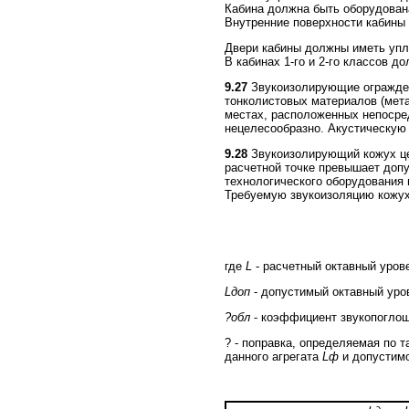
Кабина должна быть оборудован
Внутренние поверхности кабины
Двери кабины должны иметь упл
В кабинах 1-го и 2-го классов 
9.27
Звукоизолирующие огражден
тонколистовых материалов (мета
местах, расположенных непосред
нецелесообразно. Акустическую
9.28
Звукоизолирующий кожух цел
расчетной точке превышает допу
технологического оборудования в
Требуемую звукоизоляцию кожух
где
L
- расчетный октавный урове
Lдоп
- допустимый октавный уров
?обл
- коэффициент звукопоглощ
? - поправка, определяемая по 
данного агрегата
Lф
и допустимо