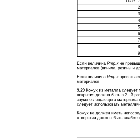
Lдоп
-
2
3
4
5
6
7
8
9
Если величина
Rтр.к
не превыша
материалов (винила, резины и д
Если величина
Rтр.к
превышает
материалов.
9.29
Кожух из металла следует 
покрытия должна быть в 2 - 3 р
звукопоглощающего материала то
следует использовать металличе
Кожух не должен иметь непосред
отверстия должны быть снабжен