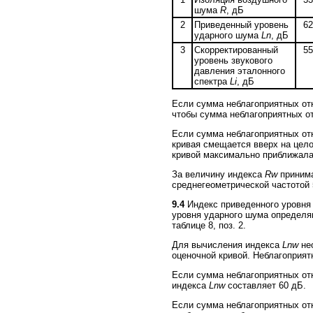
шума
R
, дБ
2
Приведенный уровень
62
ударного шума
Ln
, дБ
3
Скорректированный
55
уровень звукового
давления эталонного
спектра
Li
, дБ
Если сумма неблагоприятных отк
чтобы сумма неблагоприятных о
Если сумма неблагоприятных от
кривая смещается вверх на цело
кривой максимально приближалас
За величину индекса
Rw
принима
среднегеометрической частотой 
9.4
Индекс приведенного уровн
уровня ударного шума определяю
таблице 8, поз. 2.
Для вычисления индекса
Lnw
нео
оценочной кривой. Неблагоприят
Если сумма неблагоприятных отк
индекса
Lnw
составляет 60 дБ.
Если сумма неблагоприятных отк