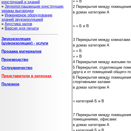
» » В
конструкций и зданий
»
Звукопоглащающие конструкции,
2 Перекрытия между помещения
экраны выгородки
в домах категории А
»
Инженерное оборудование
зданий звукоизоляцией
»
Акустика залов
» » Б и В
»
Версия для печати
Звукоизоляция
3 Перекрытия между комнатами 
(шумоизоляция) - услуги
в домах категории А
» » Б
Продажа
материалов
» » В
Производство
4 Перекрытия между жилыми п
5 Перекрытия, отделяющие пом
Сотрудничество
друга и от помещений общего по
Представители в регионах
6 Перекрытия между помещения
спортивными залами
Полезное
в домах категории А
» категорий Б и В
7 Перекрытия между помещения
помещениями, офисами:
в домах категории А
» категорий Б и В