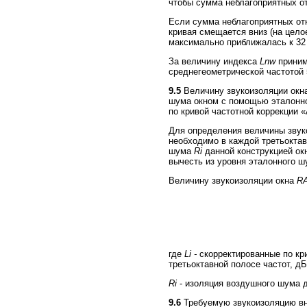
чтобы сумма неблагоприятных о
Если сумма неблагоприятных от
кривая смещается вниз (на цело
максимально приближалась к 32 
За величину индекса
Lnw
приним
среднегеометрической частотой 
9.5
Величину звукоизоляции окн
шума окном с помощью эталонног
по кривой частотной коррекции «
Для определения величины звук
необходимо в каждой третьоктав
шума
Ri
данной конструкцией ок
вычесть из уровня эталонного ш
Величину звукоизоляции окна
R
где
Li
-
скорректированные по кр
третьоктавной полосе частот, дБ 
Ri
- изоляция воздушного шума д
9.6
Требуемую звукоизоляцию вн