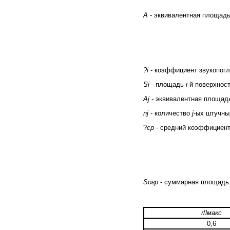
А
- эквивалентная площадь
?i
- коэффициент звукопог
Si -
площадь
i
-й поверхност
Аj
- эквивалентная площад
nj
- количество
j
-ых штучны
?
cp
- средний коэффициент
Sогр
-
суммарная площадь 
r
/
lмакс
0,6