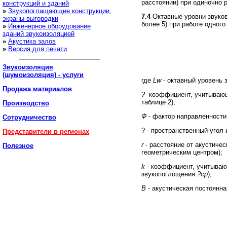
расстоянии) при одиночно
конструкций и зданий
»
Звукопоглащающие конструкции,
7.4
Октавные уровни звуко
экраны выгородки
более 5) при работе одног
»
Инженерное оборудование
зданий звукоизоляцией
»
Акустика залов
»
Версия для печати
Звукоизоляция
(шумоизоляция) - услуги
где
Lw
- октавный уровень 
Продажа
материалов
?
- коэффициент, учитывающ
таблице 2);
Производство
Ф
- фактор направленности
Сотрудничество
? - пространственный угол 
Представители в регионах
r
- расстояние от акустичес
Полезное
геометрическим центром);
k
- коэффициент, учитываю
звукопоглощения
?ср
);
В
- акустическая постоянн