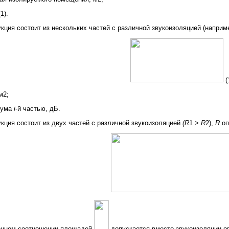
1).
ция состоит из нескольких частей с различной звукоизоляцией (наприме
(
м2;
шума
i
-й частью, дБ.
ция состоит из двух частей с различной звукоизоляцией
(R
1 >
R
2),
R
о
енном соотношении площадей
допускается вместо звукоизоляции 