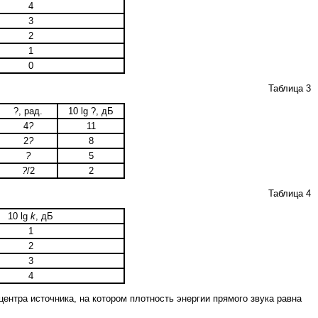
4
3
2
1
0
Таблица 3
?, рад.
10 lg ?, дБ
4
?
11
2
?
8
?
5
?
/2
2
Таблица 4
10 lg
k
, дБ
1
2
3
4
центра источника, на котором плотность энергии прямого звука равна