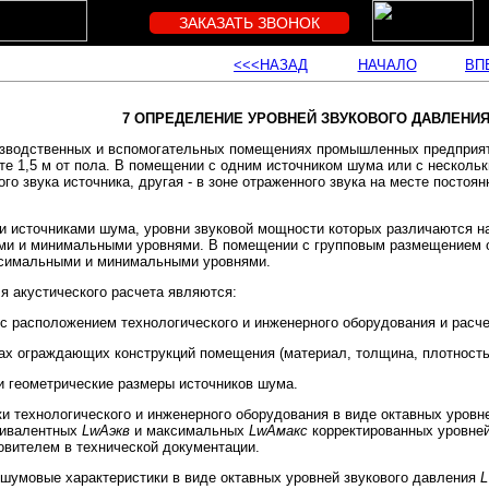
ЗАКАЗАТЬ ЗВОНОК
<<<НАЗАД
НАЧАЛО
ВП
7 ОПРЕДЕЛЕНИЕ УРОВНЕЙ ЗВУКОВОГО ДАВЛЕНИЯ
зводственных и вспомогательных помещениях промышленных предприятий
е 1,5 м от пола. В помещении с одним источником шума или с нескольк
ого звука источника, другая - в зоне отраженного звука на месте посто
 источниками шума, уровни звуковой мощности которых различаются на 
ми и минимальными уровнями. В помещении с групповым размещением о
аксимальными и минимальными уровнями.
 акустического расчета являются:
 с расположением технологического и инженерного оборудования и расче
ках ограждающих конструкций помещения (материал, толщина, плотность 
и геометрические размеры источников шума.
 технологического и инженерного оборудования в виде октавных уров
квивалентных
LwAэкв
и максимальных
LwAмакс
корректированных уровней
овителем в технической документации.
 шумовые характеристики в виде октавных уровней звукового давления
L