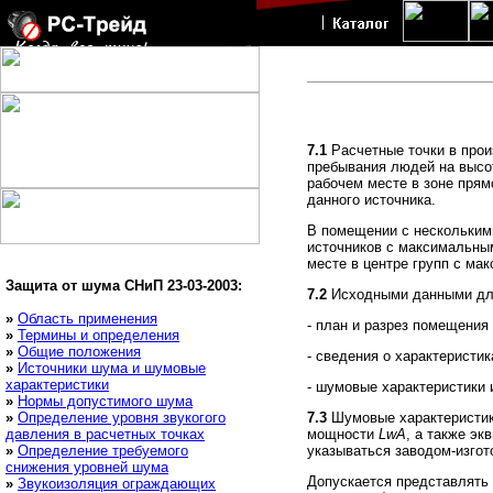
7.1
Расчетные точки в прои
пребывания людей на высот
рабочем месте в зоне прям
данного источника.
В помещении с несколькими
источников с максимальны
месте в центре групп с м
Защита от шума
СНиП 23-03-2003
:
7.2
Исходными данными для
»
Область применения
- план и разрез помещения
»
Термины и определения
»
Общие положения
- сведения о характеристи
»
Источники шума и шумовые
характеристики
- шумовые характеристики 
»
Нормы допустимого шума
»
Определение уровня звукогого
7.3
Шумовые характеристики
давления в расчетных точках
мощности
LwA
, а также э
»
Определение требуемого
указываться заводом-изгот
снижения уровней шума
Допускается представлять
»
Звукоизоляция ограждающих