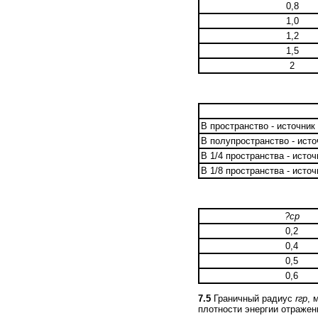
0,8
1,0
1,2
1,5
2
В пространство - источник
В полупространство - исто
В 1/4 пространства - источ
В 1/8 пространства - источ
?cp
0,2
0,4
0,5
0,6
7.5
Граничный радиус
rгр
,
м
плотности энергии отражен