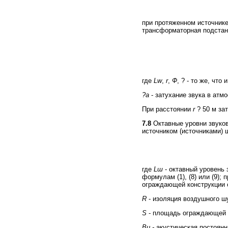
при протяженном источнике
трансформаторная подстан
где
Lw
,
r
,
Ф
, ? - то же, что 
?а
- затухание звука в атм
При расстоянии
r
? 50 м за
7.8
Октавные уровни звуко
источником (источниками) 
где
Lш
- октавный уровень
формулам (1), (8) или (9)
ограждающей конструкции о
R
-
изоляция воздушного ш
S
- площадь ограждающей к
Ви -
акустическая постоян