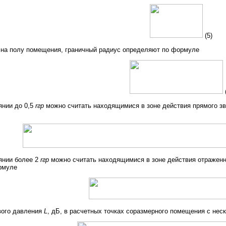
(5)
 на полу помещения, граничный радиус определяют по формуле
(
янии до 0,5
rгр
можно считать находящимися в зоне действия прямого зв
янии более 2
rгр
можно считать находящимися в зоне действия отраженно
рмуле
вого давления
L
, дБ, в расчетных точках соразмерного помещения с не