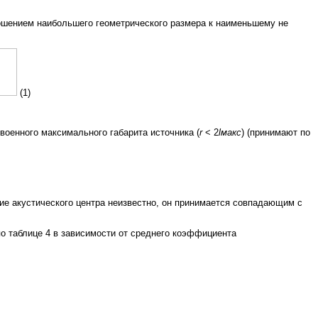
ношением наибольшего геометрического размера к наименьшему не
(1)
оенного максимального габарита источника (
r
<
2
lмакс
) (принимают по
ние акустического центра неизвестно, он принимается совпадающим с
 таблице 4 в зависимости от среднего коэффициента