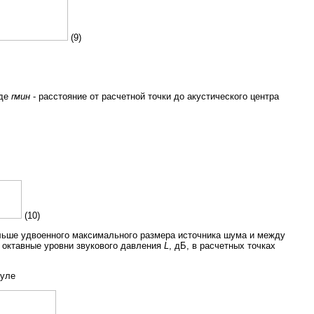
(9)
где
rмин
- расстояние от расчетной точки до акустического центра
(10)
льше удвоенного максимального размера источника шума и между
 октавные уровни звукового давления
L
, дБ, в расчетных точках
муле