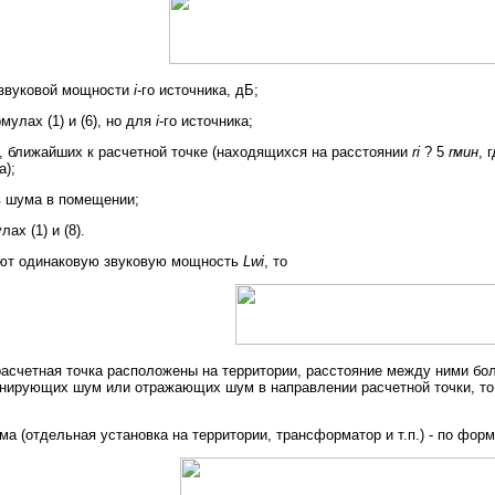
 звуковой мощности
i
-го источника, дБ;
мулах (1) и (6), но для
i
-го источника;
, ближайших к расчетной точке (находящихся на расстоянии
ri
? 5
rмин
, 
а);
 шума в помещении;
ах (1) и (8).
ют одинаковую звуковую мощность
Lwi
, то
асчетная точка расположены на территории, расстояние между ними бо
анирующих шум или отражающих шум в направлении расчетной точки, то
ма (отдельная установка на территории, трансформатор и т.п.) - по фор