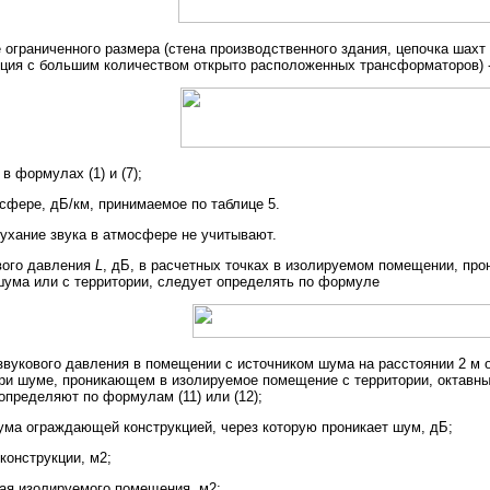
 ограниченного размера (стена производственного здания, цепочка шахт
ция с большим количеством открыто расположенных трансформаторов) 
и в формулах (1) и (7);
осфере, дБ/км, принимаемое по таблице 5.
тухание звука в атмосфере не учитывают.
вого давления
L
, дБ, в расчетных точках в изолируемом помещении, п
шума или с территории, следует определять по формуле
 звукового давления в помещении с источником шума на расстоянии 2 м
; при шуме, проникающем в изолируемое помещение с территории, октавн
пределяют по формулам (11) или (12);
ума ограждающей конструкцией, через которую проникает шум, дБ;
онструкции, м2;
ная изолируемого помещения, м2;