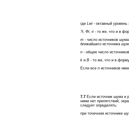
где
Lwi
-
октавный уровень
?i
,
Фi
,
ri -
то же, что и в фор
m
- число источников шума
ближайшего источника шум
n
-
общее число источников
k
и
В
- то же, что и в формул
Если все
n
источников име
7.7
Если источник шума и р
ними нет препятствий, экр
следует определять:
при точечном источнике шу