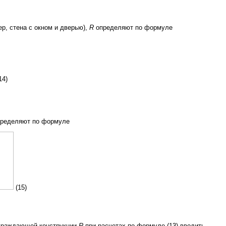
р, стена с окном и дверью),
R
определяют по формуле
14)
пределяют по формуле
(15)
ограждающей конструкции
R
при расчетах по формуле (13) вводить