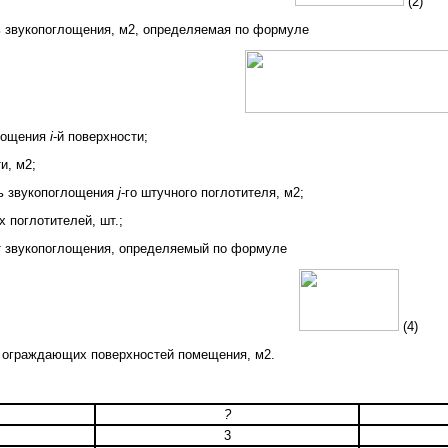
(2)
 звукопоглощения, м2, определяемая по формуле
лощения
i
-й поверхности;
и, м2;
ь звукопоглощения
j
-го штучного поглотителя, м2;
х поглотителей, шт.;
 звукопоглощения, определяемый по формуле
(4)
ограждающих поверхностей помещения, м2.
?
3