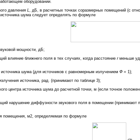
 работающем оборудовании.
вого давления
L
, дБ, в расчетных точках соразмерных помещений (с от
о источника шума следует определять по формуле
звуковой мощности, дБ;
ий влияние ближнего поля в тех случаях, когда расстояние
r
меньше удв
 источника шума (для источников с равномерным излучением
Ф
= 1);
излучения источника, рад. (принимают по таблице 3);
кого центра источника шума до расчетной точки, м (если точное положе
щий нарушение диффузности звукового поля в помещении (принимают по
ая помещения, м2, определяемая по формуле