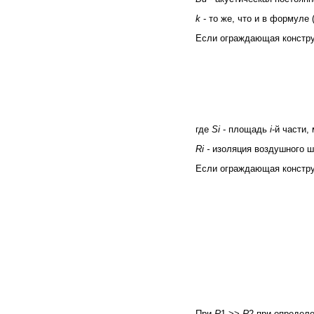
k
- то же, что и в формуле (
Если ограждающая конструк
где
Si
- площадь
i
-й части, 
Ri
-
изоляция воздушного 
Если ограждающая конструк
При
R
1 >>
R
2 при определ