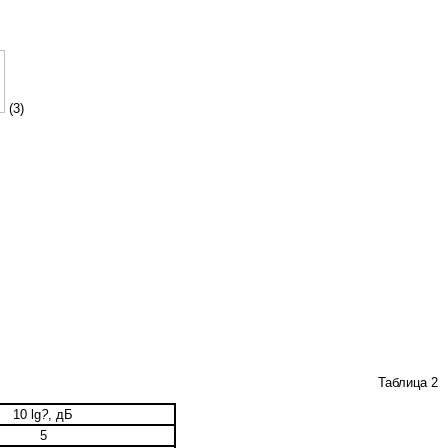
(3)
Таблица 2
10 lg
?
, дБ
5