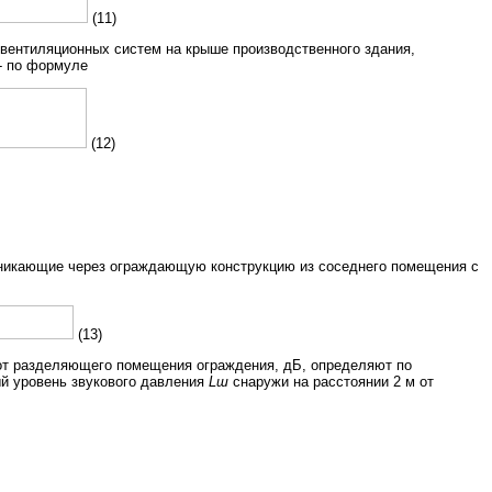
(11)
 вентиляционных систем на крыше производственного здания,
- по формуле
(12)
роникающие через ограждающую конструкцию из соседнего помещения с
(13)
 от разделяющего помещения ограждения, дБ, определяют по
ый уровень звукового давления
Lш
снаружи на расстоянии 2 м от