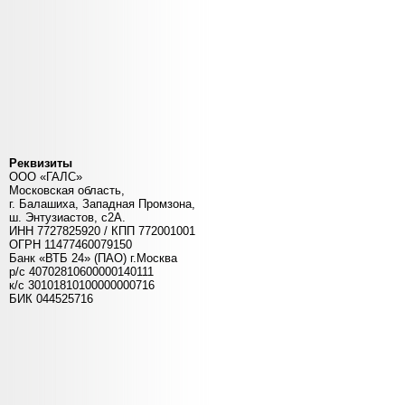
Реквизиты
ООО «ГАЛС»
Московская область,
г. Балашиха, Западная Промзона,
ш. Энтузиастов, с2А.
ИНН 7727825920 / КПП 772001001
ОГРН 11477460079150
Банк «ВТБ 24» (ПАО) г.Москва
р/с 40702810600000140111
к/c 30101810100000000716
БИК 044525716