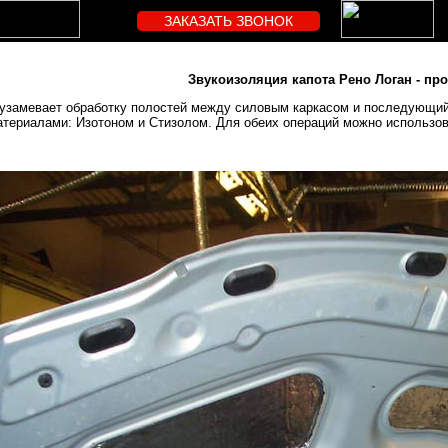
ЗАКАЗАТЬ ЗВОНОК
Звукоизоляция капота Рено Логан - пр
рузамевает обработку полостей между силовым каркасом и последующий
териалами: Изотоном и Стизолом. Для обеих операций можно использов