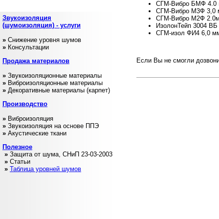
СГМ-Вибро БМФ 4.0 м
СГМ-Вибро М3Ф 3,0 м
Звукоизоляция
СГМ-Вибро М2Ф 2.0мм
(шумоизоляция) - услуги
ИзолонТейп 3004 ВБ 
СГМ-изол ФИ4 6,0 мм
»
Снижение уровня шумов
»
Консультации
Если Вы не смогли дозвони
Продажа
материалов
»
Звукоизоляционные материалы
»
Виброизоляционные материалы
»
Декоративные материалы (карпет)
Производство
»
Виброизоляция
»
Звукоизоляция на основе ППЭ
»
Акустические ткани
Полезное
»
Защита от шума, СНиП 23-03-2003
»
Статьи
»
Таблица уровней шумов