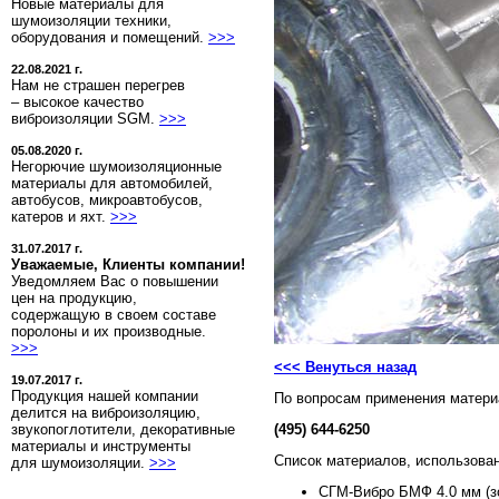
Новые материалы для
шумоизоляции техники,
оборудования и помещений.
>>>
22.08.2021 г.
Нам не страшен перегрев
– высокое качество
виброизоляции SGM.
>>>
05.08.2020 г.
Негорючие шумоизоляционные
материалы для автомобилей,
автобусов, микроавтобусов,
катеров и яхт.
>>>
31.07.2017 г.
Уважаемые, Клиенты компании!
Уведомляем Вас о повышении
цен на продукцию,
содержащую в своем составе
поролоны и их производные.
>>>
<<< Венуться назад
19.07.2017 г.
Продукция нашей компании
По вопросам применения матери
делится на виброизоляцию,
звукопоглотители, декоративные
(495) 644-6250
материалы и инструменты
Список материалов, использова
для шумоизоляции.
>>>
СГМ-Вибро БМФ 4.0 мм (зо