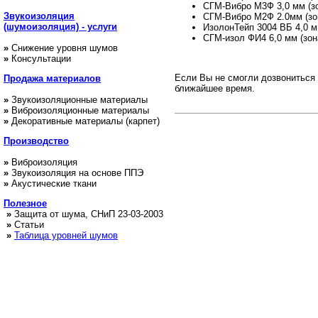
СГМ-Вибро М3Ф 3,0 мм (зо
Звукоизоляция
СГМ-Вибро М2Ф 2.0мм (зон
(шумоизоляция) - услуги
ИзолонТейп 3004 ВБ 4,0 м
СГМ-изол ФИ4 6,0 мм (зон
»
Снижение уровня шумов
»
Консультации
Если Вы не смогли дозвониться 
Продажа
материалов
ближайшее время.
»
Звукоизоляционные материалы
»
Виброизоляционные материалы
»
Декоративные материалы (карпет)
Производство
»
Виброизоляция
»
Звукоизоляция на основе ППЭ
»
Акустические ткани
Полезное
»
Защита от шума, СНиП 23-03-2003
»
Статьи
»
Таблица уровней шумов