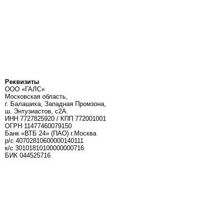
Реквизиты
ООО «ГАЛС»
Московская область,
г. Балашиха, Западная Промзона,
ш. Энтузиастов, с2А.
ИНН 7727825920 / КПП 772001001
ОГРН 11477460079150
Банк «ВТБ 24» (ПАО) г.Москва
р/с 40702810600000140111
к/c 30101810100000000716
БИК 044525716