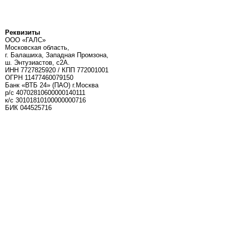
Реквизиты
ООО «ГАЛС»
Московская область,
г. Балашиха, Западная Промзона,
ш. Энтузиастов, с2А.
ИНН 7727825920 / КПП 772001001
ОГРН 11477460079150
Банк «ВТБ 24» (ПАО) г.Москва
р/с 40702810600000140111
к/c 30101810100000000716
БИК 044525716