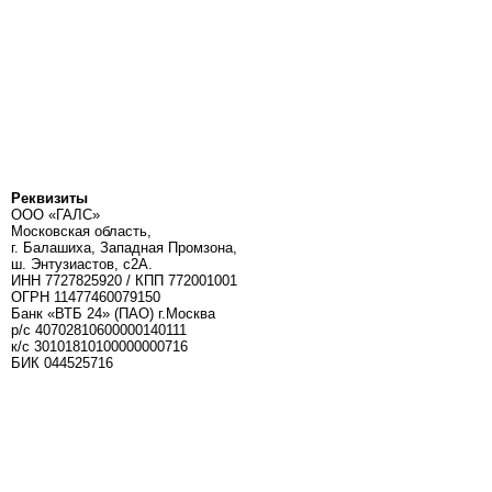
Реквизиты
ООО «ГАЛС»
Московская область,
г. Балашиха, Западная Промзона,
ш. Энтузиастов, с2А.
ИНН 7727825920 / КПП 772001001
ОГРН 11477460079150
Банк «ВТБ 24» (ПАО) г.Москва
р/с 40702810600000140111
к/c 30101810100000000716
БИК 044525716