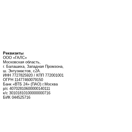
Реквизиты
ООО «ГАЛС»
Московская область,
г. Балашиха, Западная Промзона,
ш. Энтузиастов, с2А.
ИНН 7727825920 / КПП 772001001
ОГРН 11477460079150
Банк «ВТБ 24» (ПАО) г.Москва
р/с 40702810600000140111
к/c 30101810100000000716
БИК 044525716