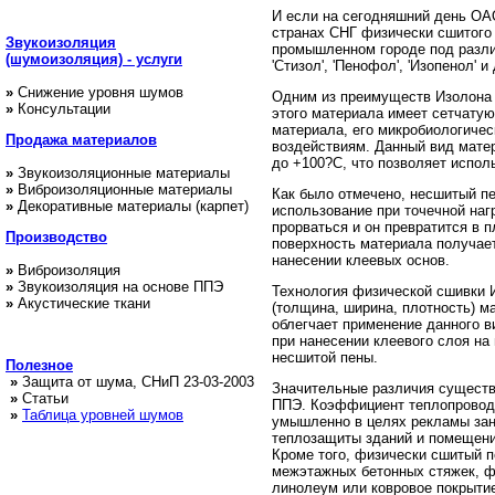
И если на сегодняшний день ОА
странах СНГ физически сшитого
Звукоизоляция
промышленном городе под различ
(шумоизоляция) - услуги
'Стизол', 'Пенофол', 'Изопенол' и 
»
Снижение уровня шумов
Одним из преимуществ Изолона 
»
Консультации
этого материала имеет сетчатую
материала, его микробиологиче
Продажа
материалов
воздействиям. Данный вид матер
до +100?С, что позволяет испол
»
Звукоизоляционные материалы
»
Виброизоляционные материалы
Как было отмечено, несшитый пе
»
Декоративные материалы (карпет)
использование при точечной нагр
прорваться и он превратится в 
Производство
поверхность материала получает
нанесении клеевых основ.
»
Виброизоляция
»
Звукоизоляция на основе ППЭ
Технология физической сшивки И
»
Акустические ткани
(толщина, ширина, плотность) м
облегчает применение данного в
при нанесении клеевого слоя на
несшитой пены.
Полезное
»
Защита от шума, СНиП 23-03-2003
Значительные различия существ
»
Статьи
ППЭ. Коэффициент теплопроводно
»
Таблица уровней шумов
умышленно в целях рекламы зан
теплозащиты зданий и помещени
Кроме того, физически сшитый п
межэтажных бетонных стяжек, фл
линолеум или ковровое покрыти