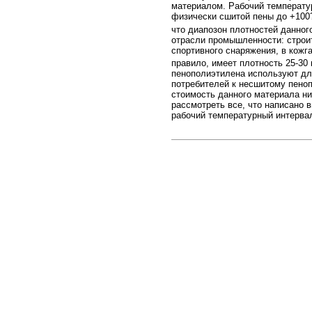
материалом. Рабочий температур
физически сшитой пены до +100
что диапозон плотностей данного
отрасли промышленности: строи
спортивного снаряжения, в кож
правило, имеет плотность 25-30 
пенополиэтилена используют дл
потребителей к несшитому пеноп
стоимость данного материала н
рассмотреть все, что написано 
рабочий температурный интервал