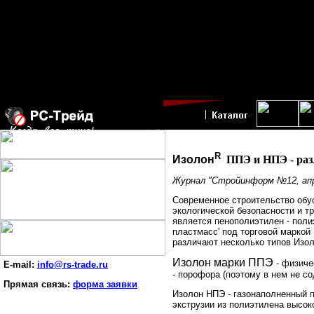
R
Изолон
ППЭ и НПЭ - раз
Журнал "Стройинформ №12, апр
Современное строительство обу
экологической безопасности и т
является пенополиэтилен - пол
пластмасс' под торговой маркой
различают несколько типов Изол
Изолон марки ППЭ
- физиче
E-mail:
info@rs-trade.ru
- порофора (поэтому в нем не с
Прямая связь:
форма заявки
Изолон НПЭ
- газонаполненный 
экструзии из полиэтилена высок