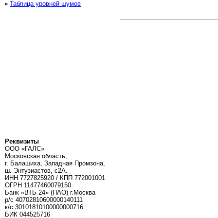
»
Таблица уровней шумов
Реквизиты
ООО «ГАЛС»
Московская область,
г. Балашиха, Западная Промзона,
ш. Энтузиастов, с2А.
ИНН 7727825920 / КПП 772001001
ОГРН 11477460079150
Банк «ВТБ 24» (ПАО) г.Москва
р/с 40702810600000140111
к/c 30101810100000000716
БИК 044525716