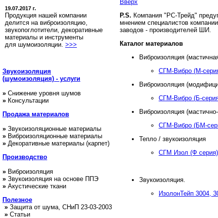
Вверх
19.07.2017 г.
Продукция нашей компании
P.S.
Компания "РС-Трейд" преду
делится на виброизоляцию,
мнением специалистов компании
звукопоглотители, декоративные
заводов - производителей ШИ.
материалы и инструменты
Каталог материалов
для шумоизоляции.
>>>
Виброизоляция (мастичная
СГМ-Вибро (М-сери
Звукоизоляция
(шумоизоляция) - услуги
Виброизоляция (модифици
»
Снижение уровня шумов
СГМ-Вибро (Б-серия
»
Консультации
Виброизоляция (мастично-
Продажа
материалов
СГМ-Вибро (БМ-сер
»
Звукоизоляционные материалы
»
Виброизоляционные материалы
Тепло / звукоизоляция
»
Декоративные материалы (карпет)
СГМ Изол (Ф серия)
Производство
»
Виброизоляция
»
Звукоизоляция на основе ППЭ
Звукоизоляция.
»
Акустические ткани
ИзолонТейп 3004, 3
Полезное
»
Защита от шума, СНиП 23-03-2003
»
Статьи