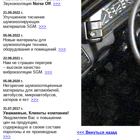
Звукоизоляция
Noise Off
.
>>>
21.09.2022 г.
Улучшенное тиснение
шумоизолирующих
материалов SGM.
>>>
05.06.2022 г.
Новые материалы для
шумоизоляции техники,
оборудования и помещений.
>>>
22.08.2021 г.
Нам не страшен перегрев
– высокое качество
виброизоляции SGM.
>>>
05.08.2020 г.
Негорючие шумоизоляционные
материалы для автомобилей,
автобусов, микроавтобусов,
катеров и яхт.
>>>
31.07.2017 г.
Уважаемые, Клиенты компании!
Уведомляем Вас о повышении
цен на продукцию,
содержащую в своем составе
поролоны и их производные.
<<< Венуться назад
>>>