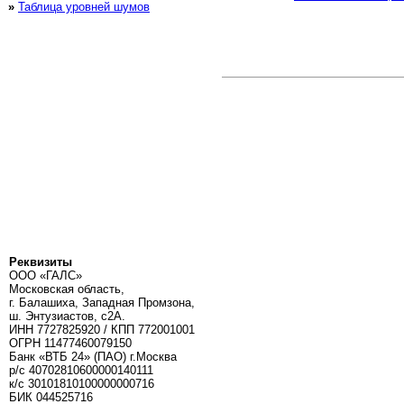
»
Таблица уровней шумов
Реквизиты
ООО «ГАЛС»
Московская область,
г. Балашиха, Западная Промзона,
ш. Энтузиастов, с2А.
ИНН 7727825920 / КПП 772001001
ОГРН 11477460079150
Банк «ВТБ 24» (ПАО) г.Москва
р/с 40702810600000140111
к/c 30101810100000000716
БИК 044525716