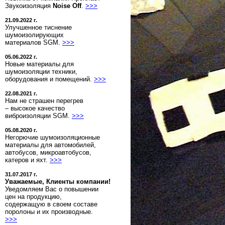
Звукоизоляция
Noise Off
.
>>>
21.09.2022 г.
Улучшенное тиснение
шумоизолирующих
материалов SGM.
>>>
05.06.2022 г.
Новые материалы для
шумоизоляции техники,
оборудования и помещений.
>>>
22.08.2021 г.
Нам не страшен перегрев
– высокое качество
виброизоляции SGM.
>>>
05.08.2020 г.
Негорючие шумоизоляционные
материалы для автомобилей,
автобусов, микроавтобусов,
катеров и яхт.
>>>
31.07.2017 г.
Уважаемые, Клиенты компании!
Уведомляем Вас о повышении
цен на продукцию,
содержащую в своем составе
поролоны и их производные.
>>>