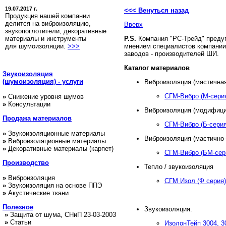
19.07.2017 г.
<<< Венуться назад
Продукция нашей компании
делится на виброизоляцию,
Вверх
звукопоглотители, декоративные
материалы и инструменты
P.S.
Компания "РС-Трейд" преду
для шумоизоляции.
>>>
мнением специалистов компании
заводов - производителей ШИ.
Каталог материалов
Звукоизоляция
(шумоизоляция) - услуги
Виброизоляция (мастичная
СГМ-Вибро (М-сери
»
Снижение уровня шумов
»
Консультации
Виброизоляция (модифици
Продажа
материалов
СГМ-Вибро (Б-серия
»
Звукоизоляционные материалы
Виброизоляция (мастично-
»
Виброизоляционные материалы
»
Декоративные материалы (карпет)
СГМ-Вибро (БМ-сер
Производство
Тепло / звукоизоляция
»
Виброизоляция
СГМ Изол (Ф серия)
»
Звукоизоляция на основе ППЭ
»
Акустические ткани
Полезное
Звукоизоляция.
»
Защита от шума, СНиП 23-03-2003
»
Статьи
ИзолонТейп 3004, 3