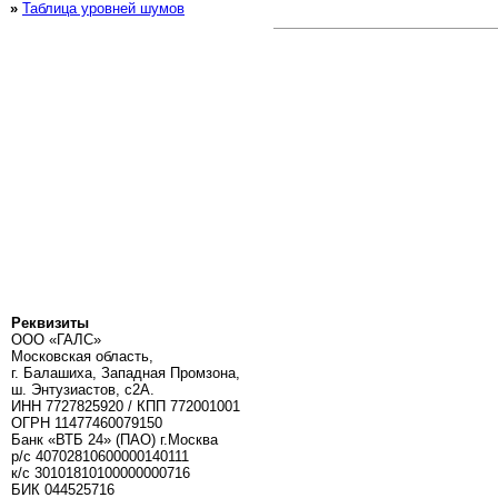
»
Таблица уровней шумов
Реквизиты
ООО «ГАЛС»
Московская область,
г. Балашиха, Западная Промзона,
ш. Энтузиастов, с2А.
ИНН 7727825920 / КПП 772001001
ОГРН 11477460079150
Банк «ВТБ 24» (ПАО) г.Москва
р/с 40702810600000140111
к/c 30101810100000000716
БИК 044525716