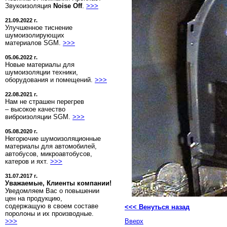
Звукоизоляция
Noise Off
.
>>>
21.09.2022 г.
Улучшенное тиснение
шумоизолирующих
материалов SGM.
>>>
05.06.2022 г.
Новые материалы для
шумоизоляции техники,
оборудования и помещений.
>>>
22.08.2021 г.
Нам не страшен перегрев
– высокое качество
виброизоляции SGM.
>>>
05.08.2020 г.
Негорючие шумоизоляционные
материалы для автомобилей,
автобусов, микроавтобусов,
катеров и яхт.
>>>
31.07.2017 г.
Уважаемые, Клиенты компании!
Уведомляем Вас о повышении
цен на продукцию,
содержащую в своем составе
<<< Венуться назад
поролоны и их производные.
>>>
Вверх