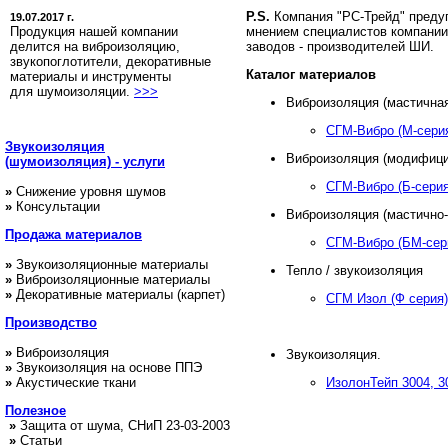
P.S.
Компания "РС-Трейд" преду
19.07.2017 г.
Продукция нашей компании
мнением специалистов компании
делится на виброизоляцию,
заводов - производителей ШИ.
звукопоглотители, декоративные
Каталог материалов
материалы и инструменты
для шумоизоляции.
>>>
Виброизоляция (мастичная
СГМ-Вибро (М-сери
Звукоизоляция
Виброизоляция (модифици
(шумоизоляция) - услуги
СГМ-Вибро (Б-серия
»
Снижение уровня шумов
»
Консультации
Виброизоляция (мастично-
Продажа
материалов
СГМ-Вибро (БМ-сер
»
Звукоизоляционные материалы
Тепло / звукоизоляция
»
Виброизоляционные материалы
»
Декоративные материалы (карпет)
СГМ Изол (Ф серия)
Производство
»
Виброизоляция
Звукоизоляция.
»
Звукоизоляция на основе ППЭ
»
Акустические ткани
ИзолонТейп 3004, 3
Полезное
»
Защита от шума, СНиП 23-03-2003
»
Статьи