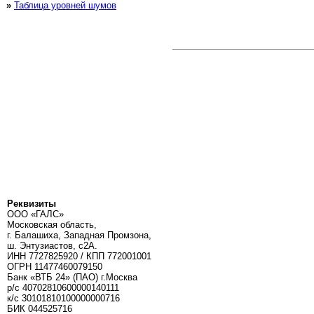
»
Таблица уровней шумов
Реквизиты
ООО «ГАЛС»
Московская область,
г. Балашиха, Западная Промзона,
ш. Энтузиастов, с2А.
ИНН 7727825920 / КПП 772001001
ОГРН 11477460079150
Банк «ВТБ 24» (ПАО) г.Москва
р/с 40702810600000140111
к/c 30101810100000000716
БИК 044525716