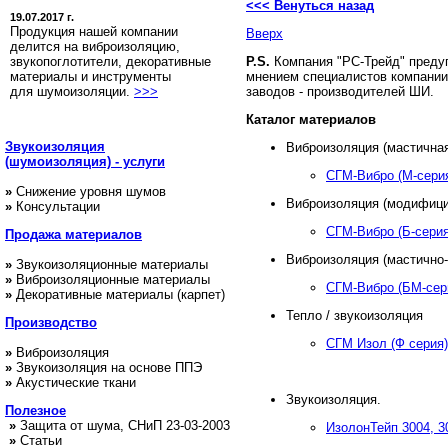
<<< Венуться назад
19.07.2017 г.
Продукция нашей компании
Вверх
делится на виброизоляцию,
звукопоглотители, декоративные
P.S.
Компания "РС-Трейд" преду
материалы и инструменты
мнением специалистов компании
для шумоизоляции.
>>>
заводов - производителей ШИ.
Каталог материалов
Звукоизоляция
Виброизоляция (мастичная
(шумоизоляция) - услуги
СГМ-Вибро (М-сери
»
Снижение уровня шумов
Виброизоляция (модифици
»
Консультации
СГМ-Вибро (Б-серия
Продажа
материалов
Виброизоляция (мастично-
»
Звукоизоляционные материалы
»
Виброизоляционные материалы
СГМ-Вибро (БМ-сер
»
Декоративные материалы (карпет)
Тепло / звукоизоляция
Производство
СГМ Изол (Ф серия)
»
Виброизоляция
»
Звукоизоляция на основе ППЭ
»
Акустические ткани
Звукоизоляция.
Полезное
»
Защита от шума, СНиП 23-03-2003
ИзолонТейп 3004, 3
»
Статьи