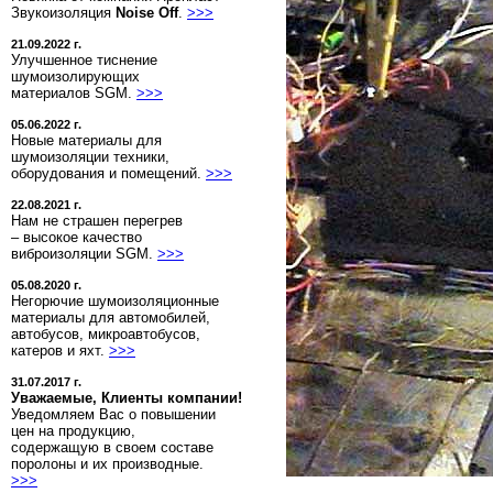
Звукоизоляция
Noise Off
.
>>>
21.09.2022 г.
Улучшенное тиснение
шумоизолирующих
материалов SGM.
>>>
05.06.2022 г.
Новые материалы для
шумоизоляции техники,
оборудования и помещений.
>>>
22.08.2021 г.
Нам не страшен перегрев
– высокое качество
виброизоляции SGM.
>>>
05.08.2020 г.
Негорючие шумоизоляционные
материалы для автомобилей,
автобусов, микроавтобусов,
катеров и яхт.
>>>
31.07.2017 г.
Уважаемые, Клиенты компании!
Уведомляем Вас о повышении
цен на продукцию,
содержащую в своем составе
поролоны и их производные.
>>>