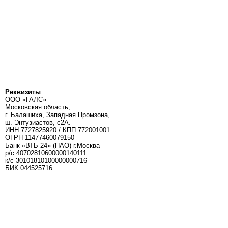
Реквизиты
ООО «ГАЛС»
Московская область,
г. Балашиха, Западная Промзона,
ш. Энтузиастов, с2А.
ИНН 7727825920 / КПП 772001001
ОГРН 11477460079150
Банк «ВТБ 24» (ПАО) г.Москва
р/с 40702810600000140111
к/c 30101810100000000716
БИК 044525716