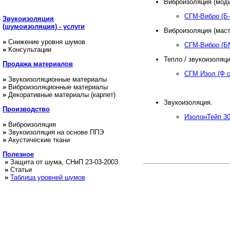
Виброизоляция (мод
СГМ-Вибро (Б-
Звукоизоляция
(шумоизоляция) - услуги
Виброизоляция (маст
»
Снижение уровня шумов
СГМ-Вибро (Б
»
Консультации
Тепло / звукоизоляц
Продажа
материалов
СГМ Изол (Ф с
»
Звукоизоляционные материалы
»
Виброизоляционные материалы
»
Декоративные материалы (карпет)
Звукоизоляция.
Производство
ИзолонТейп 30
»
Виброизоляция
»
Звукоизоляция на основе ППЭ
»
Акустические ткани
Полезное
»
Защита от шума, СНиП 23-03-2003
»
Статьи
»
Таблица уровней шумов