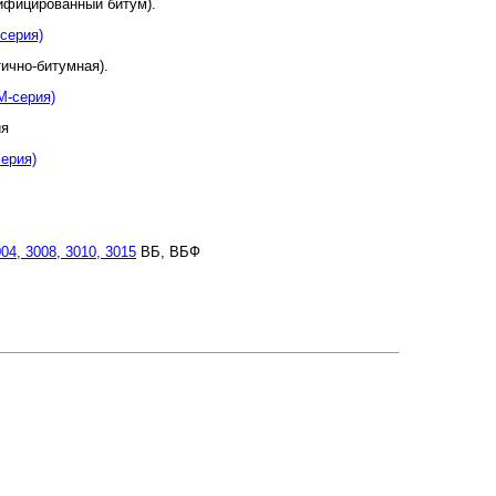
ифицированный битум).
серия)
ично-битумная).
М-серия)
ия
ерия)
04, 3008, 3010, 3015
ВБ, ВБФ