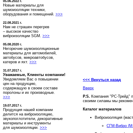
05.06.2022 г.
Новые материалы для
шумоизоляции техники,
оборудования и помещений.
>>>
22.08.2021 г.
Нам не страшен перегрев
– высокое качество
виброизоляции SGM.
>>>
05.08.2020 г.
Негорючие шумоизоляционные
материалы для автомобилей,
автобусов, микроавтобусов,
катеров и яхт.
>>>
31.07.2017 г.
Уважаемые, Клиенты компании!
Уведомляем Вас о повышении
<<< Венуться назад
цен на продукцию,
содержащую в своем составе
Вверх
поролоны и их производные.
P.S.
Компания "РС-Трейд" 
>>>
своими силамы мы рекомен
19.07.2017 г.
Каталог материалов
Продукция нашей компании
делится на виброизоляцию,
Виброизоляция (маст
звукопоглотители, декоративные
материалы и инструменты
СГМ-Вибро (М-
для шумоизоляции.
>>>