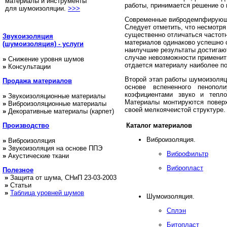
материалы и инструменты
работы, принимается решение о 
для шумоизоляции.
>>>
Современные вибродемпфирующие
Следует отметить, что несмотр
существенно отличаться частот
Звукоизоляция
материалов одинаково успешно 
(шумоизоляция) - услуги
наилучшие результаты достигаю
случае невозможности применить
»
Снижение уровня шумов
отдается материалу наиболее п
»
Консультации
Второй этап работы шумоизоляц
Продажа
материалов
основе вспененного пенопол
коэфициентами звуко и тепло
»
Звукоизоляционные материалы
Материалы монтируются повер
»
Виброизоляционные материалы
своей мелкоячеистой структуре.
»
Декоративные материалы (карпет)
Производство
Каталог материалов
Виброизоляция.
»
Виброизоляция
»
Звукоизоляция на основе ППЭ
Виброфильтр
»
Акустические ткани
Вибропласт
Полезное
»
Защита от шума, СНиП 23-03-2003
»
Статьи
»
Таблица уровней шумов
Шумоизоляция.
Сплэн
Битопласт