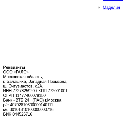
Маделин
Реквизиты
ООО «ГАЛС»
Московская область,
г. Балашиха, Западная Промзона,
ш. Энтузиастов, с2А.
ИНН 7727825920 / КПП 772001001
ОГРН 11477460079150
Банк «ВТБ 24» (ПАО) г.Москва
р/с 40702810600000140111
к/c 30101810100000000716
БИК 044525716