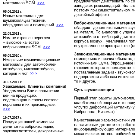
предпочитают действовать по с
материалов SGM.
>>>
заводских рекомендаций. Вольн
поэтому при самостоятельном м
05.06.2022 г.
достойный эффект.
Новые материалы для
шумоизоляции техники,
Виброизоляционные материа
оборудования и помещений.
>>>
обладают дополнительными зву
на металл. По аналогии с упруг
22.08.2021 г.
автомобиля от вибраций двитат
Нам не страшен перегрев
корпуса воздух, увеличивая пот
– высокое качество
внутрисалонное пространство (к
виброизоляции SGM.
>>>
Звукоизоляционные материа
05.08.2020 г.
помещениях и прочих объектах, 
Негорючие шумоизоляционные
источниками шума. Упрощенное 
материалы для автомобилей,
гашения которых используются 
автобусов, микроавтобусов,
поставленные задачи - звукоизо
катеров и яхт.
>>>
подвергается либо сам источник
то и другое.
31.07.2017 г.
Уважаемые, Клиенты компании!
Суть шумоизоляции
Уведомляем Вас о повышении
цен на продукцию,
Первый этап работы шумоизоляц
содержащую в своем составе
колебательной энергии в тепло
поролоны и их производные.
упругих деформаций бутилкаучу
>>>
Вибропласт, Визомат).
19.07.2017 г.
Качественные характеристики у
Продукция нашей компании
пластиковым деталям от работа
делится на виброизоляцию,
вибродемпфирующих материалов
звукопоглотители, декоративные
механических потерь, рабочий д