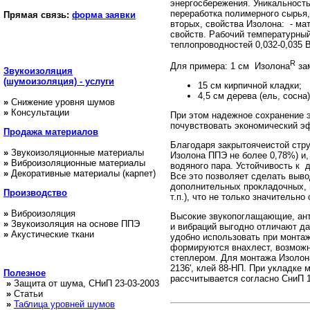
энергосбережения. Уникальность 
переработка полимерного сырья,
Прямая связь:
форма заявки
вторых, свойства Изолона: - ма
свойств. Рабочий температурный
теплопроводностей 0,032-0,035 
R
Для примера: 1 см Изолона
за
Звукоизоляция
(шумоизоляция) - услуги
15 см кирпичной кладки;
4,5 см дерева (ель, сосна)
»
Снижение уровня шумов
»
Консультации
При этом надежное сохранение э
почувствовать экономический э
Продажа
материалов
Благодаря закрытоячеистой стру
»
Звукоизоляционные материалы
Изолона ППЭ не более 0,78%) и,
»
Виброизоляционные материалы
водяного пара. Устойчивость к 
»
Декоративные материалы (карпет)
Все это позволяет сделать выво
дополнительных прокладочных, г
Производство
т.п.), что не только значительн
»
Виброизоляция
Высокие звукопоглащающие, ант
»
Звукоизоляция на основе ППЭ
и вибраций выгодно отличают да
»
Акустические ткани
удобно использовать при монтаж
формируются внахлест, возможн
степлером. Для монтажа Изолон
2136', клей 88-НП. При укладке
Полезное
рассчитывается согласно СниП 11
»
Защита от шума, СНиП 23-03-2003
»
Статьи
»
Таблица уровней шумов