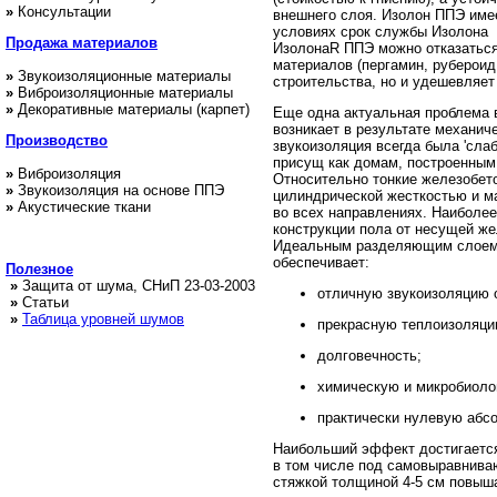
»
Консультации
внешнего слоя. Изолон ППЭ имее
условиях срок службы Изолона П
Продажа
материалов
ИзолонаR ППЭ можно отказаться
материалов (пергамин, рубероид,
»
Звукоизоляционные материалы
строительства, но и удешевляет 
»
Виброизоляционные материалы
»
Декоративные материалы (карпет)
Еще одна актуальная проблема 
возникает в результате механич
Производство
звукоизоляция всегда была 'сла
присущ как домам, построенным 
»
Виброизоляция
Относительно тонкие железобет
»
Звукоизоляция на основе ППЭ
цилиндрической жесткостью и м
»
Акустические ткани
во всех направлениях. Наиболе
конструкции пола от несущей жел
Идеальным разделяющим слоем 
обеспечивает:
Полезное
»
Защита от шума, СНиП 23-03-2003
отличную звукоизоляцию 
»
Статьи
»
Таблица уровней шумов
прекрасную теплоизоляци
долговечность;
химическую и микробиоло
практически нулевую абс
Наибольший эффект достигается
в том числе под самовыравнива
стяжкой толщиной 4-5 см повыша