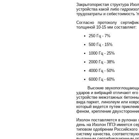
Закрытопористая структура Изол
устройства какой либо гидроизо
трудозатраты и себестоимость '
Согласно протоколу сертифик
толщиной 10-15 мм составляет:
250 Гц - 7%
500 Гц - 15%
1000 Гц - 25%
2000 Гц - 38%
4000 Гц - 50%
6000 Гц - 60%
Высокие звукопоглощающие, а
ударов и вибраций отличают его
устройстве межэтажных бетонны
вида паркет, линолеум или ковр
который ведется путем приклеи
феном, крепление двухсторонни
Изолон поставляется в рулонах 
день на Изолон ППЭ имеется сер
типовом одобрении Российского 
систему качества, соответству
выданным сертификационным орга