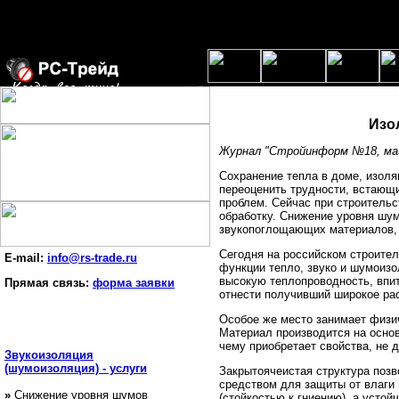
Изо
Журнал "Стройинформ №18, ма
Сохранение тепла в доме, изоля
переоценить трудности, встающи
проблем. Сейчас при строитель
обработку. Снижение уровня шу
звукопоглощающих материалов, 
Сегодня на российском строите
E-mail:
info@rs-trade.ru
функции тепло, звуко и шумоизо
высокую теплопроводность, впит
Прямая связь:
форма заявки
отнести получивший широкое ра
Особое же место занимает физи
Материал производится на основ
чему приобретает свойства, не
Звукоизоляция
(шумоизоляция) - услуги
Закрытоячеистая структура позв
средством для защиты от влаги
»
Снижение уровня шумов
(стойкостью к гниению), а усто